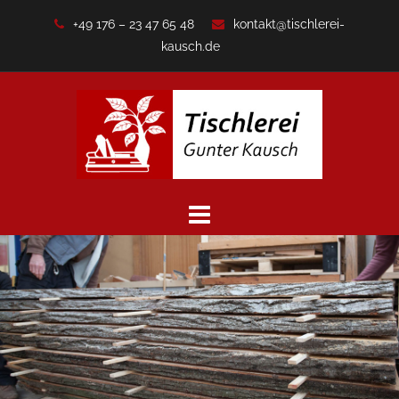
Zum
+49 176 – 23 47 65 48
kontakt@tischlerei-
Inhalt
kausch.de
springen