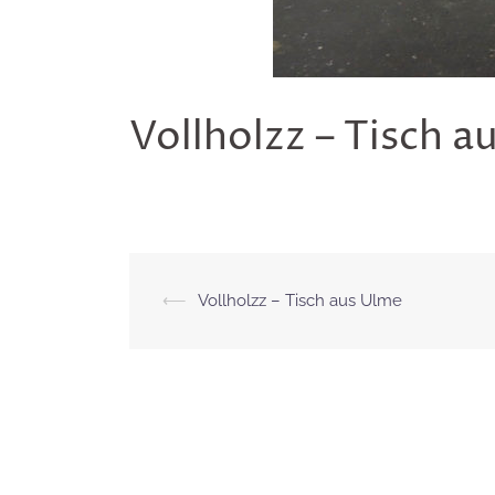
Vollholzz – Tisch a
Beitragsnavigation
⟵
Vollholzz – Tisch aus Ulme