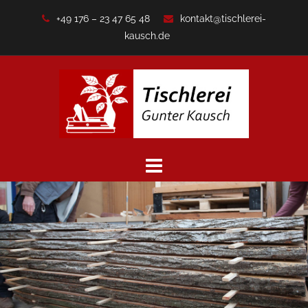
Zum
+49 176 – 23 47 65 48
kontakt@tischlerei-
Inhalt
kausch.de
springen