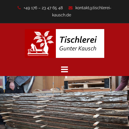
Zum
+49 176 – 23 47 65 48
kontakt@tischlerei-
Inhalt
kausch.de
springen