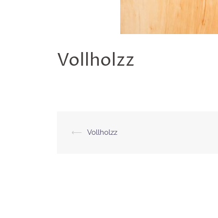
Vollholzz
Beitragsnavigation
⟵
Vollholzz