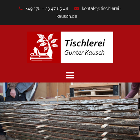
Zum
+49 176 – 23 47 65 48
kontakt@tischlerei-
Inhalt
kausch.de
springen