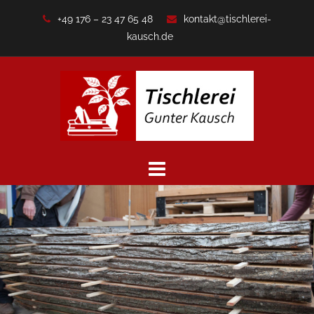
Zum
+49 176 – 23 47 65 48
kontakt@tischlerei-
Inhalt
kausch.de
springen