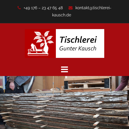
Zum
+49 176 – 23 47 65 48
kontakt@tischlerei-
Inhalt
kausch.de
springen