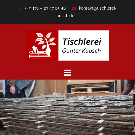
Zum
+49 176 – 23 47 65 48
kontakt@tischlerei-
Inhalt
kausch.de
springen