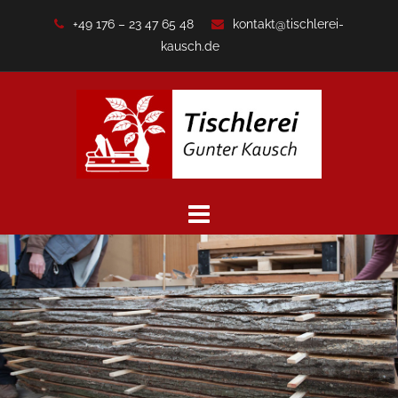
Zum
+49 176 – 23 47 65 48
kontakt@tischlerei-
Inhalt
kausch.de
springen