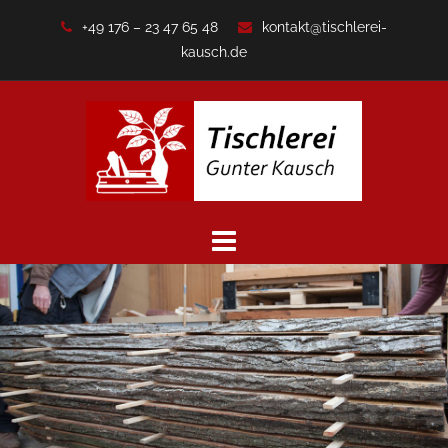
Zum
+49 176 – 23 47 65 48
kontakt@tischlerei-
Inhalt
kausch.de
springen