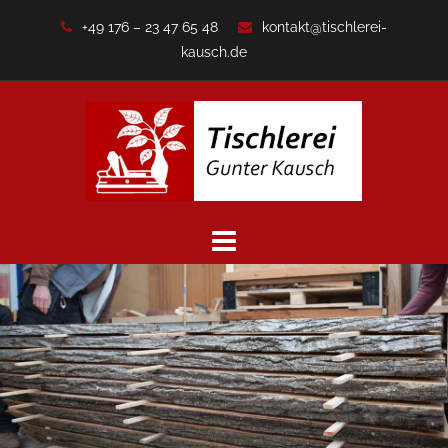
Zum
+49 176 – 23 47 65 48
kontakt@tischlerei-
Inhalt
kausch.de
springen