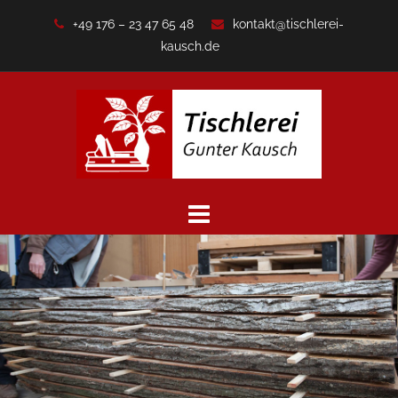
Zum
+49 176 – 23 47 65 48
kontakt@tischlerei-
Inhalt
kausch.de
springen